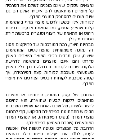
נמצאים עסקים שאינם מוכנים לשלם את הפרמיה 
על מוצרים המותאמים להם אישית, אולם הם גם 
אינם מוכנים להסתפק במוצרי המדף.
לקוחות אלו יבקשו לרכוש מוצרי מדף בהתאמות 
קלות שמציע הספק, כמו התאמת צבעים ברכישת 
ריהוט או התאמה של ריצוף וסנִטריה ברכישת דירת 
מגורים מקבלן.
מבחינת היצרן, רמת המורכבות של פרויקטים מסוג 
זה נמוכה משמעותית מהפרויקטים המותאמים 
אישית, שכן מרבית רכיבי המוצר מיוצרים באופן 
סדרתי והם אינם מיוצרים בהתאמה לדרישת 
הלקוח. שכבת לקוחות זו גדולה בדרך כלל באופן 
משמעותי משכבת לקוחות קצה הפירמידה, אך 
קטנה משכבת לקוחות הבסיס הצורכים את מוצרי 
המדף.
הפתרון של עסק המספק שירותים או מוצרים 
מותאמים ללקוח לבעיה שתוארה, הוא להיכנס 
לייצור וּלשיווק של שכבה אחת או שתיים משכבות 
הביקוש התחתונות בפירמידת הביקוש, קרי לתחום 
מוצרי המדף (בסיס הפירמידה), או למוצרי המדף 
המותאמים (שכבת האמצע בפירמידה).
הרחבת סל המוצרים וּכניסה לנישות אלו יאפשרו 
לעסק לנתב את פעילות הייצור שלו בהתאם 