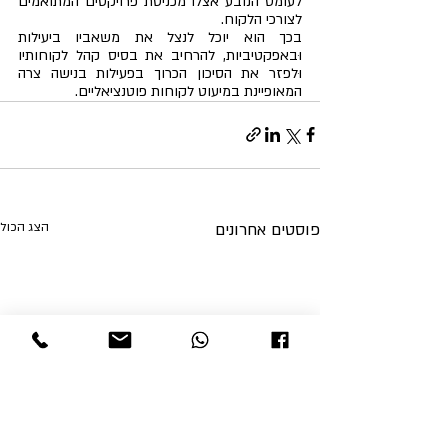
לעומס הנובע אצלו מכניסת פרויקטים המתואמים 
לצורכי הלקוח.
בכך הוא יוכל לנצל את משאביו ביעילות 
וּבאפקטיביות, להרחיב את בסיס קהל לקוחותיו 
וּלפזר את הסיכון הכרוך בפעילות בנישה צרה 
המאופיינת במיעוט לקוחות פוטנציאליים.
פוסטים אחרונים
הצג הכול