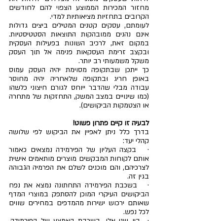
מחזור המכירות הממוצע הצפוי להם לחודשים 
הקרובים בתחזיות מציאותיות למדי.
לעומתם, עסקים קטנים המטילים ביצים גדולות 
אינם נהנים ממובהקות התוצאות הסטטיסטיות. 
במקום זאת, לרכיב השונות בפעילות העסקית 
וּבקצב זרימת העסקאות פנימה אל תוך העסק 
משקל משמעותי רב יותר.
כך ייתכן שבתקופה מסוימת יהיה העסק עמוס 
באופן חריג וּבתקופה שלאחריה יהיה מחוסר 
עבודה מבלי שהדבר ייוחס לגורם חיצוני כלשהו 
(כמו שינויים במצב המשק, התחזקות של מתחרה 
או הצטמקות הביקושים).
לבעיה זו קיים פתרון פשוט!
בדרך כלל ניתן לאפיין את הביקוש לפי שלושה 
קהלי יעד:
·   בקצה העליון של הפירמידה נמצאים כאמור 
אותם לקוחות המבקשים מוצרים מותאמים אישית 
לצרכיהם, והם מוכנים לשלם את הפרמיה הגבוהה 
בגין זה.
·   בשכבת הפירמידה התחתונה נמצא את נפח 
הביקושים העיקרי המוכן להסתפק במוצרי המדף 
שאותם ירכוש ישירות מהמדפים במחירים שווים 
לכל נפש.
·  בין שני אלו, בשכבת האמצע של הפירמידה, 