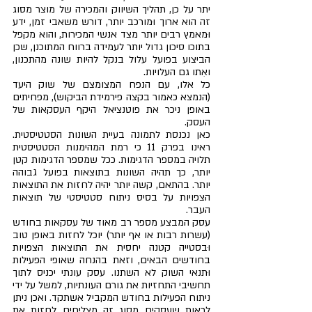
יתר על כן, תהליך השיווק והמכירה של מוצר מסוג 
זה הוא ארוך וּמורכב יותר, דורש משאבי זמן, ידע 
וּמאמץ רבים יותר מצד אנשי המכירות, והוא מקפל 
בתוכו סיכון גדול יותר לעמידה ברווח המתוכנן, שכן 
הביצוע בפועל עלול בנקל להיות שונה מהתכנון, 
ואִתו גם העלויות.
כל אלו, עם הנפח המצומצם של שוק היעד 
(הנמצא כאמור בקצה פירמידת הביקוש), מפחיתים 
באופן ניכר את פוטנציאל היקף העסקאות של 
העסק.
כאן נכנסת לתמונה בעיית השונות הסטטיסטית. 
ראינו בפרק 11 כי רמת המהימנות הסטטיסטית 
תלויה במספר הדגימות. ככל שמספר הדגימות קטן 
יותר, כך תהיה השונות בתוצאות בפועל גבוהה 
יותר. בהתאם, קשה יותר יהיה לחזות את התוצאות 
הצפויות על בסיס ניתוח סטטיסטי של תוצאות 
העבר. 
עסק המבצע מספר רב מאוד של עסקאות בחודש 
(עשרות רבות או אף יותר) יוכל לחזות באופן טוב 
וּבסטייה קטנה יחסית את התוצאות הצפויות 
בחודשים הבאים, וזאת בהנחה שאופי הפעילות 
וּתנאי השוק לא השתנו. עסק עונתי יכניס לתוך 
תחשיבי התחזיות את גורם העונתיות, למשל על ידי 
ניתוח הפעילות בחודש המקביל אשתקד. ואכן ניתן 
לראות שעסקים מסוג זה מצליחים לחזות את 